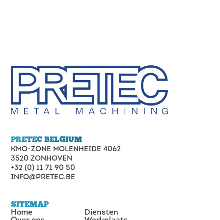
op ons
vakmanscha
Onze
CNC
draaibanke
leveren
precisie
tot in
het
kleinste
detail.
Lees
meer
PRETEC BELGIUM
KMO-ZONE MOLENHEIDE 4062
3520 ZONHOVEN
+32 (0) 11 71 90 50
INFO@PRETEC.BE
SITEMAP
Home
Diensten