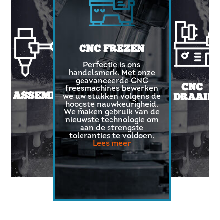
CNC FREZEN
Perfectie is ons
handelsmerk. Met onze
geavanceerde CNC
CNC
freesmachines bewerken
ASSEMBLAGE
we uw stukken volgens de
DRAAIE
hoogste nauwkeurigheid.
We maken gebruik van de
Voor een
nieuwste technologie om
gladde
aan de strengste
en
toleranties te voldoen.
foutloze
Lees meer
afwerking
van
metalen,
non-
ferro
metalen
en
kunststoffe
kunt u
rekenen