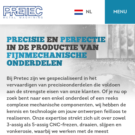
MENU
NL
EN
PRECISIE
EN
PERFECTIE
IN DE PRODUCTIE VAN
FIJNMECHANISCHE
ONDERDELEN
Bij Pretec zijn we gespecialiseerd in het
vervaardigen van precisieonderdelen die voldoen
aan de strengste eisen van onze klanten. Of je nu op
zoek bent naar een enkel onderdeel of een reeks
complexe mechanische componenten, wij hebben de
kennis en technologie om jouw ontwerpen feilloos te
realiseren. Onze expertise strekt zich uit over zowel
3-assig als 5-assig CNC-frezen, draaien, slijpen en
vonkerosie, waarbij we werken met de meest